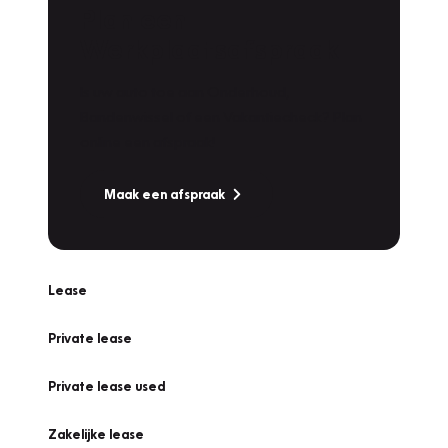
Plan een
Werkplaatsafspraak
Is uw auto toe aan Onderhoud,
Bandenwissel of een Vakantiecheck? Plan
online een afspraak!
Maak een afspraak
Lease
Private lease
Private lease used
Zakelijke lease