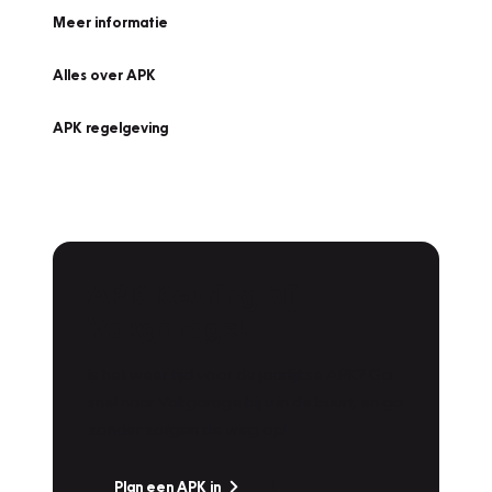
Meer informatie
Alles over APK
APK regelgeving
APK Keuring bij
Vakgarage!
Is het weer tijd voor de jaarlijkse APK? Ga
snel naar Vakgarage bij u in de buurt, en ga
zonder zorgen de weg op!
Plan een APK in