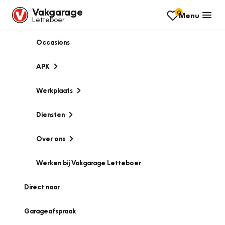
Vakgarage
0
Menu
Letteboer
Occasions
APK
Werkplaats
Diensten
Over ons
Werken bij Vakgarage Letteboer
Direct naar
Garageafspraak