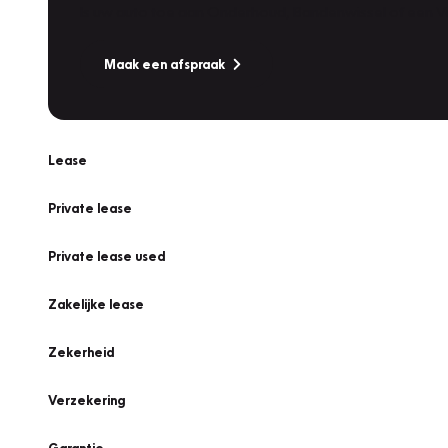
Is uw auto toe aan Onderhoud, Bandenwissel of een Va
Maak een afspraak
Lease
Private lease
Private lease used
Zakelijke lease
Zekerheid
Verzekering