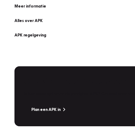
Meer informatie
Alles over APK
APK regelgeving
APK Keuring bij Vakgarage!
Is het weer tijd voor de jaarlijkse APK? Ga snel naar V
Plan een APK in