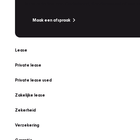
Is uw auto toe aan Onderhoud, Bandenwissel of een Va
Maak een afspraak
Lease
Private lease
Private lease used
Zakelijke lease
Zekerheid
Verzekering