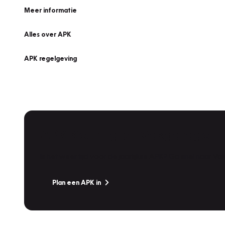
Meer informatie
Alles over APK
APK regelgeving
APK Keuring bij Vakgarage!
Is het weer tijd voor de jaarlijkse APK? Ga snel naar V
Plan een APK in