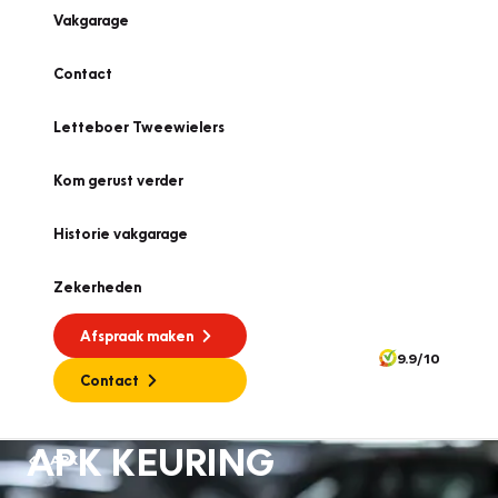
Vakgarage
Contact
Letteboer Tweewielers
Kom gerust verder
Historie vakgarage
Zekerheden
Afspraak maken
9.9/10
Contact
APK KEURING
APK