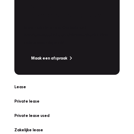
Plan een
Werkplaatsafspraak
Is uw auto toe aan Onderhoud,
Bandenwissel of een Vakantiecheck? Plan
online een afspraak!
Maak een afspraak
Lease
Private lease
Private lease used
Zakelijke lease