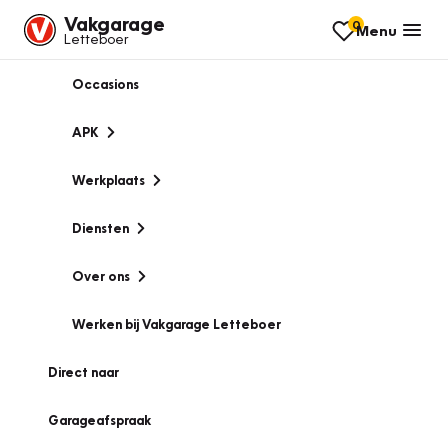
Vakgarage
0
Menu
Letteboer
Occasions
APK
Werkplaats
Diensten
Over ons
Werken bij Vakgarage Letteboer
Direct naar
Garageafspraak