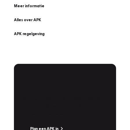
Meer informatie
Alles over APK
APK regelgeving
APK Keuring bij
Vakgarage!
Is het weer tijd voor de jaarlijkse APK? Ga
snel naar Vakgarage bij u in de buurt, en ga
zonder zorgen de weg op!
Plan een APK in